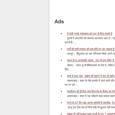
Ads
ये देसी नुस्खे नपुंसकता को जड़ से मिटा सकते हैं
पुरुषों में कमजोरी की समस्या आजकल आम है। नपुं
करती हैं। ...
मर्दों की सभी प्रकार की कमजोरी दूर कर सकता है
जयपुर। हिंदुस्‍तान का थार रेगिस्‍तान सिर्फ अपने उज
भारत के 6 अनसुलझे रहस्य...रात को इस मंदिर में र
भोपाल। भारत यूं तो विविधताओं का देश है, लेकिन
छिप...
कुत्ते से हुआ प्यार, साइंस की छात्रा ने कर दी सारी ह
अहमदाबाद। शहर के पॉश इलाके में रहने वाली और 
घर पर पले ...
मुखमैथुन की ही जिद बना दिया मुंह के कैंसर का म
अहमदाबाद। शहर में एक चौंकाने वाला मामला सामने आ
मरने के 47 दिन बाद आत्मा पहुंचती है यमलोक, ये होता
मृत्यु एक ऐसा सच है जिसे कोई भी झुठला नहीं सकता। 
साइंस भी नहीं सुलझा सका धरती के इन 7 रहस्यमयी स