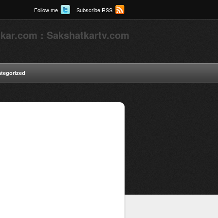
Follow me
Subscribe RSS
kar.com : Sakshatkartv.com
tegorized