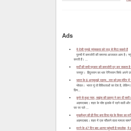
Ads
ये देसी नुस्खे नपुंसकता को जड़ से मिटा सकते हैं
पुरुषों में कमजोरी की समस्या आजकल आम है। नपुं
करती हैं। ...
मर्दों की सभी प्रकार की कमजोरी दूर कर सकता है
जयपुर। हिंदुस्‍तान का थार रेगिस्‍तान सिर्फ अपने उज
भारत के 6 अनसुलझे रहस्य...रात को इस मंदिर में र
भोपाल। भारत यूं तो विविधताओं का देश है, लेकिन
छिप...
कुत्ते से हुआ प्यार, साइंस की छात्रा ने कर दी सारी ह
अहमदाबाद। शहर के पॉश इलाके में रहने वाली और 
घर पर पले ...
मुखमैथुन की ही जिद बना दिया मुंह के कैंसर का म
अहमदाबाद। शहर में एक चौंकाने वाला मामला सामने आ
मरने के 47 दिन बाद आत्मा पहुंचती है यमलोक, ये होता