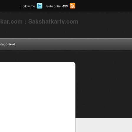
Follow me
Subscribe RSS
kar.com : Sakshatkartv.com
tegorized