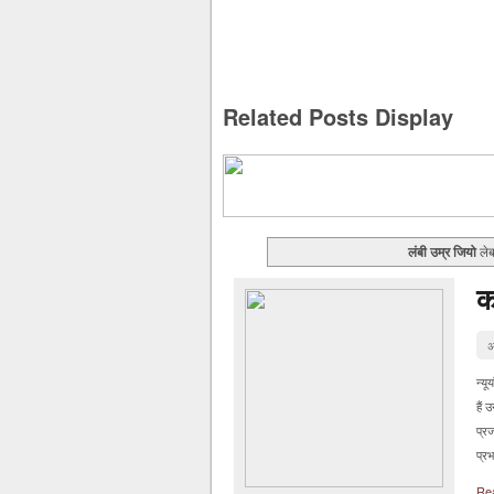
Related Posts Display
लंबी उम्र जियो
लेब
क
अ
न्यू
हैं 
प्र
प्रभ
Re