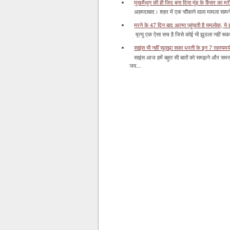
मुखमैथुन की ही जिद बना दिया मुंह के कैंसर का म
अहमदाबाद। शहर में एक चौंकाने वाला मामला सामने आ
मरने के 47 दिन बाद आत्मा पहुंचती है यमलोक, ये होता
मृत्यु एक ऐसा सच है जिसे कोई भी झुठला नहीं सकता। 
साइंस भी नहीं सुलझा सका धरती के इन 7 रहस्यमयी स
साइंस आज हमें बहुत सी बातों को समझने और समस्य
जव...