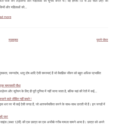
फल फेंक कर लड़कियों और महिलाओं का चुनाव करते थे। वह हमेशा 15 से 35 साल उम्र की
कियों और महिलाओं को...
ad more
मुख्यपृष्ठ
पुराने पोस्ट
सकता, स्वप्नदोष, धातु दोष आदि ऐसी समस्याएं हैं जो वैवाहिक जीवन को बहुत अधिक प्रभावित
 एक चमत्‍कारी पौधा
ड़ेपन और सूनेपन के लिए ही पूरी दुनिया में नहीं जाना जाता है, बल्कि यहां की रेतों में कई...
ुकने वाले जीवित नहीं बचते !
 इस धरा पर भी कई ऐसी जगह हैं, जो आश्चर्यचकित करने के साथ-साथ डराती भी हैं। इन जगहों में
दें पार!
साइंस (कक्षा 12वीं) की एक छात्रा का एक अजीबो-गरीब मामला सामने आया है। छात्रा को अपने