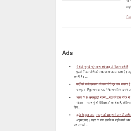
या 
लड़
Re
Ads
ये देसी नुस्खे नपुंसकता को जड़ से मिटा सकते हैं
पुरुषों में कमजोरी की समस्या आजकल आम है। नपुं
करती हैं। ...
मर्दों की सभी प्रकार की कमजोरी दूर कर सकता है
जयपुर। हिंदुस्‍तान का थार रेगिस्‍तान सिर्फ अपने उज
भारत के 6 अनसुलझे रहस्य...रात को इस मंदिर में र
भोपाल। भारत यूं तो विविधताओं का देश है, लेकिन
छिप...
कुत्ते से हुआ प्यार, साइंस की छात्रा ने कर दी सारी ह
अहमदाबाद। शहर के पॉश इलाके में रहने वाली और 
घर पर पले ...