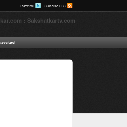
Follow me
Subscribe RSS
kar.com : Sakshatkartv.com
tegorized