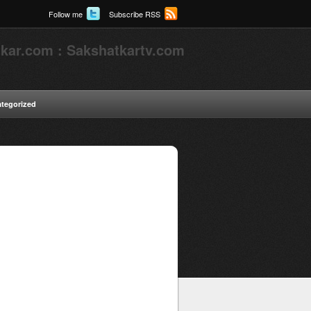
Follow me
Subscribe RSS
kar.com : Sakshatkartv.com
tegorized