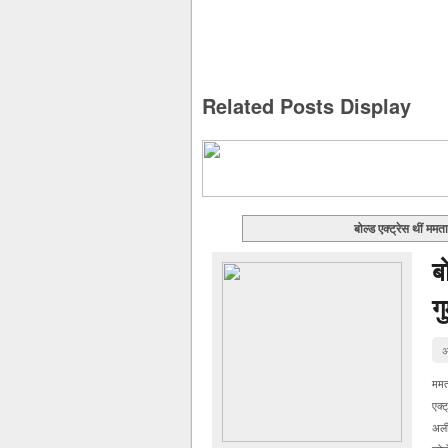
Related Posts Display
बोल्ड एक्ट्रेस थीं ममत
ब
ग
अ
ममता
एक्ट
अली