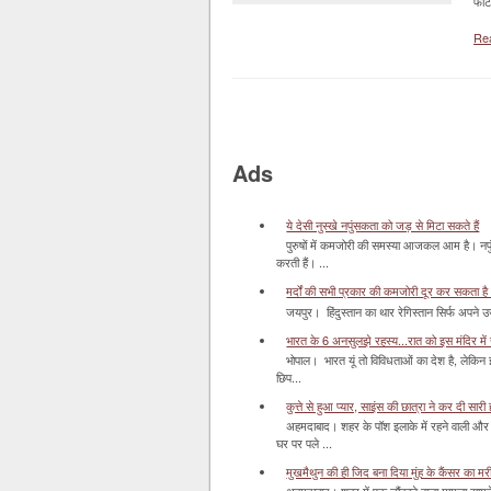
फोट
Re
Ads
ये देसी नुस्खे नपुंसकता को जड़ से मिटा सकते हैं
पुरुषों में कमजोरी की समस्या आजकल आम है। नपुं
करती हैं। ...
मर्दों की सभी प्रकार की कमजोरी दूर कर सकता है
जयपुर। हिंदुस्‍तान का थार रेगिस्‍तान सिर्फ अपने उज
भारत के 6 अनसुलझे रहस्य...रात को इस मंदिर में र
भोपाल। भारत यूं तो विविधताओं का देश है, लेकिन
छिप...
कुत्ते से हुआ प्यार, साइंस की छात्रा ने कर दी सारी ह
अहमदाबाद। शहर के पॉश इलाके में रहने वाली और 
घर पर पले ...
मुखमैथुन की ही जिद बना दिया मुंह के कैंसर का म