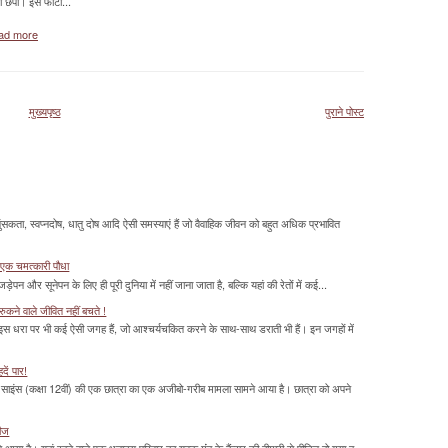
ो छपी। इस फोटो...
ad more
मुख्यपृष्ठ
पुराने पोस्ट
सकता, स्वप्नदोष, धातु दोष आदि ऐसी समस्याएं हैं जो वैवाहिक जीवन को बहुत अधिक प्रभावित
 एक चमत्‍कारी पौधा
ड़ेपन और सूनेपन के लिए ही पूरी दुनिया में नहीं जाना जाता है, बल्कि यहां की रेतों में कई...
ुकने वाले जीवित नहीं बचते !
 इस धरा पर भी कई ऐसी जगह हैं, जो आश्चर्यचकित करने के साथ-साथ डराती भी हैं। इन जगहों में
दें पार!
साइंस (कक्षा 12वीं) की एक छात्रा का एक अजीबो-गरीब मामला सामने आया है। छात्रा को अपने
रीज