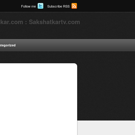
Follow me
Subscribe RSS
kar.com : Sakshatkartv.com
tegorized