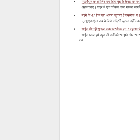
मुखमैथुन की ही जिद बना दिया मुंह के कैंसर का म
अहमदाबाद। शहर में एक चौंकाने वाला मामला सामने आ
मरने के 47 दिन बाद आत्मा पहुंचती है यमलोक, ये होता
मृत्यु एक ऐसा सच है जिसे कोई भी झुठला नहीं सकता। 
साइंस भी नहीं सुलझा सका धरती के इन 7 रहस्यमयी स
साइंस आज हमें बहुत सी बातों को समझने और समस्य
जव...