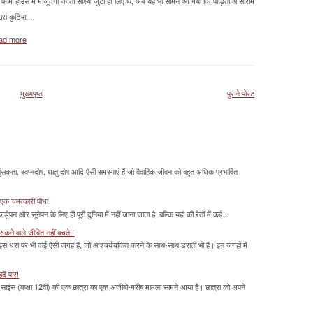
फार्म हाउस में मौजूदगी के तो साक्ष्य जुटा ही लिए थे, अब यह भी सामने आ गया कि पीड़िता आसाराम
उस कुटिया...
ad more
मुख्यपृष्ठ
पुराने पोस्ट
सकता, स्वप्नदोष, धातु दोष आदि ऐसी समस्याएं हैं जो वैवाहिक जीवन को बहुत अधिक प्रभावित
 एक चमत्‍कारी पौधा
ड़ेपन और सूनेपन के लिए ही पूरी दुनिया में नहीं जाना जाता है, बल्कि यहां की रेतों में कई...
ुकने वाले जीवित नहीं बचते !
 इस धरा पर भी कई ऐसी जगह हैं, जो आश्चर्यचकित करने के साथ-साथ डराती भी हैं। इन जगहों में
दें पार!
साइंस (कक्षा 12वीं) की एक छात्रा का एक अजीबो-गरीब मामला सामने आया है। छात्रा को अपने