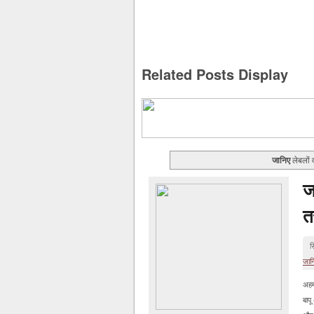
Related Posts Display
जानिए
लेबलों व
ज
त
स
जान
अहम
बाप