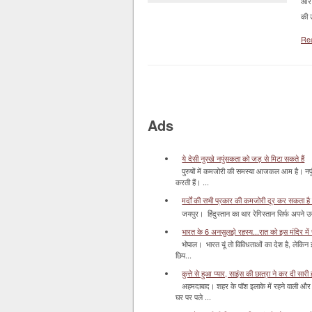
और 
की 
Re
Ads
ये देसी नुस्खे नपुंसकता को जड़ से मिटा सकते हैं
पुरुषों में कमजोरी की समस्या आजकल आम है। नपुं
करती हैं। ...
मर्दों की सभी प्रकार की कमजोरी दूर कर सकता है
जयपुर। हिंदुस्‍तान का थार रेगिस्‍तान सिर्फ अपने उज
भारत के 6 अनसुलझे रहस्य...रात को इस मंदिर में र
भोपाल। भारत यूं तो विविधताओं का देश है, लेकिन
छिप...
कुत्ते से हुआ प्यार, साइंस की छात्रा ने कर दी सारी ह
अहमदाबाद। शहर के पॉश इलाके में रहने वाली और 
घर पर पले ...