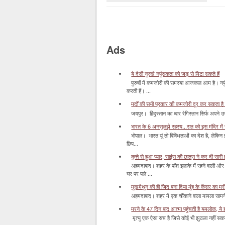
Ads
ये देसी नुस्खे नपुंसकता को जड़ से मिटा सकते हैं
पुरुषों में कमजोरी की समस्या आजकल आम है। नपुं
करती हैं। ...
मर्दों की सभी प्रकार की कमजोरी दूर कर सकता है
जयपुर। हिंदुस्‍तान का थार रेगिस्‍तान सिर्फ अपने उज
भारत के 6 अनसुलझे रहस्य...रात को इस मंदिर में र
भोपाल। भारत यूं तो विविधताओं का देश है, लेकिन
छिप...
कुत्ते से हुआ प्यार, साइंस की छात्रा ने कर दी सारी ह
अहमदाबाद। शहर के पॉश इलाके में रहने वाली और 
घर पर पले ...
मुखमैथुन की ही जिद बना दिया मुंह के कैंसर का म
अहमदाबाद। शहर में एक चौंकाने वाला मामला सामने आ
मरने के 47 दिन बाद आत्मा पहुंचती है यमलोक, ये होता
मृत्यु एक ऐसा सच है जिसे कोई भी झुठला नहीं सकता। 