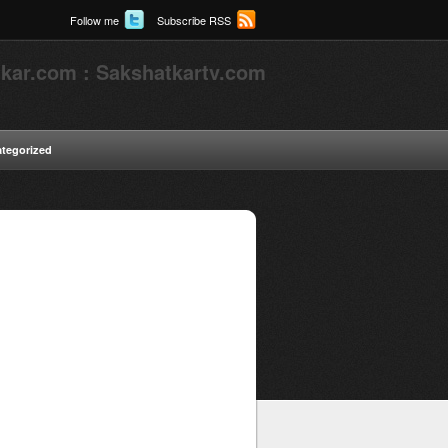
Follow me
Subscribe RSS
kar.com : Sakshatkartv.com
tegorized