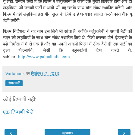
यू डैडी. उन्‍होंने कहा है कि फिल्‍म में बर्लुस्‍कोनी के जैसा एक मुख्‍य किरदार होगा और दो
लड़कियां, जो उनकी पार्टी में आयी थीं, वह उनके साथ यौन संबंध स्‍थापित करेंगी. और
फिल्‍म में वही लड़कियां इस यौन सुख के लिये उन्‍हें धन्‍यवाद ज्ञापित करते वक्‍त थैंक यू
डैडी कहेंगी.
फिल्‍म निर्देशक ने यह नाम इस लिये भी सोचा है, क्‍योंकि बर्लुस्‍कोनी ने अपनी बेटी की
उम्र की लड़कियों के साथ यौन संबंध स्‍थापित किये थे. टिंटो ब्रासम पोर्न इंडस्‍ट्री के
बड़े निर्माताओं में से एक हैं और वह अपनी अगली फिल्‍म में ठीक वैसे ही एक पार्टी का
दृश्‍य फिल्‍मायेंगे, जैसी कि बर्लुस्‍कोनी दिया करते थे.
sabhar:
http://www.palpalindia.com
Vartabook
पर
सितंबर 02, 2013
शेयर करें
कोई टिप्पणी नहीं:
एक टिप्पणी भेजें
‹
›
मुख्यपृष्ठ