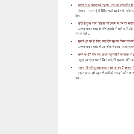
भारत के 6 अनसुलझे रहस्य...रात को इस मंदिर में र
भोपाल। भारत यूं तो विविधताओं का देश है, लेकिन
छिप...
कुत्ते से हुआ प्यार, साइंस की छात्रा ने कर दी सारी ह
अहमदाबाद। शहर के पॉश इलाके में रहने वाली और 
घर पर पले ...
मुखमैथुन की ही जिद बना दिया मुंह के कैंसर का म
अहमदाबाद। शहर में एक चौंकाने वाला मामला सामने आ
मरने के 47 दिन बाद आत्मा पहुंचती है यमलोक, ये होता
मृत्यु एक ऐसा सच है जिसे कोई भी झुठला नहीं सकता। 
साइंस भी नहीं सुलझा सका धरती के इन 7 रहस्यमयी स
साइंस आज हमें बहुत सी बातों को समझने और समस्य
जव...