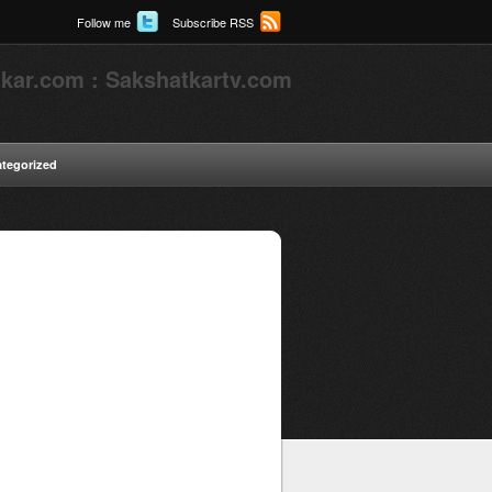
Follow me
Subscribe RSS
kar.com : Sakshatkartv.com
tegorized