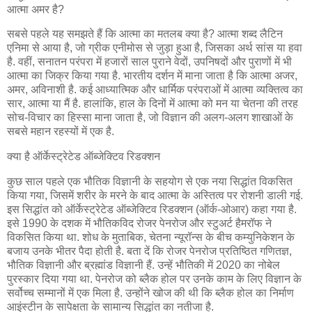
आत्‍मा अमर है?
सबसे पहले यह समझते हैं कि आत्मा का मतलब क्या है? आत्मा शब्द लैटिन
एनिमा से आया है, जो ग्रीक एनीमोस से जुड़ा हुआ है, जिसका अर्थ सांस या हवा
है. वहीं, सनातन परंपरा में हजारों साल पुराने वेदों, उपनिषदों और पुराणों में भी
आत्‍मा का जिक्र किया गया है. भारतीय दर्शन में माना जाता है कि आत्‍मा अजर,
अमर, अविनाशी है. कई आध्यात्मिक और धार्मिक परंपराओं में आत्मा व्यक्तित्व का
सार, आत्मा या मैं है. हालांकि, हाल के दिनों में आत्मा को मन या चेतना की तरह
सोच-विचार का हिस्सा माना जाता है, जो विज्ञान की अलग-अलग शाखाओं के
सबसे महान रहस्यों में एक है.
क्‍या है ऑर्केस्ट्रेटेड ऑब्जेक्टिव रिडक्शन
कुछ साल पहले एक भौतिक विज्ञानी के सहयोग से एक नया सिद्धांत विकसित
किया गया, जिसमें शरीर के मरने के बाद आत्‍मा के अस्तित्‍व पर रोशनी डाली गई.
इस सिद्धांत को ऑर्केस्ट्रेटेड ऑब्जेक्टिव रिडक्शन (ऑर्क-ओआर) कहा गया है.
इसे 1990 के दशक में भौतिकविद रोजर पेनरोज और स्टुअर्ट हैमरॉफ ने
विकसित किया था. शोध के मुताबिक, चेतना न्यूरॉन्स के बीच कम्‍युनिकेशन के
बजाय उनके भीतर पैदा होती है. बता दें कि रोजर पेनरोज प्रतिष्ठित गणितज्ञ,
भौतिक विज्ञानी और ब्रह्मांड विज्ञानी हैं. उन्‍हें भौतिकी में 2020 का नोबेल
पुरस्कार दिया गया था. पेनरोज को ब्लैक होल पर उनके काम के लिए विज्ञान के
सर्वोच्च सम्मानों में एक मिला है. उन्‍होंने खोज की थी कि ब्लैक होल का निर्माण
आइंस्टीन के सापेक्षता के सामान्य सिद्धांत का नतीजा है.