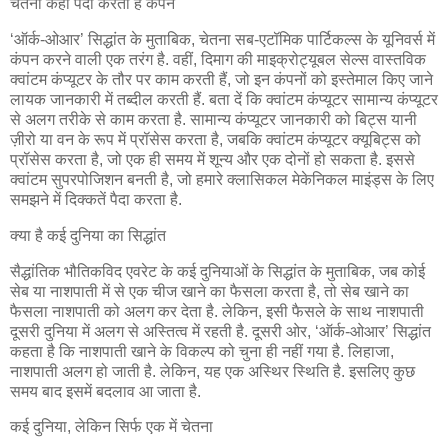
चेतना कहां पैदा करती है कंपन
‘ऑर्क-ओआर’ सिद्धांत के मुताबिक, चेतना सब-एटॉमिक पार्टिकल्‍स के यूनिवर्स में
कंपन करने वाली एक तरंग है. वहीं, दिमाग की माइक्रोट्यूबल सेल्‍स वास्तविक
क्‍वांटम कंप्यूटर के तौर पर काम करती हैं, जो इन कंपनों को इस्‍तेमाल किए जाने
लायक जानकारी में तब्‍दील करती हैं. बता दें कि क्‍वांटम कंप्यूटर सामान्य कंप्यूटर
से अलग तरीके से काम करता है. सामान्‍य कंप्यूटर जानकारी को बिट्स यानी
ज़ीरो या वन के रूप में प्रॉसेस करता है, जबकि क्‍वांटम कंप्यूटर क्यूबिट्स को
प्रॉसेस करता है, जो एक ही समय में शून्य और एक दोनों हो सकता है. इससे
क्‍वांटम सुपरपोजिशन बनती है, जो हमारे क्‍लासिकल मेकेनिकल माइंड्स के लिए
समझने में दिक्‍कतें पैदा करता है.
क्‍या है कई दुनिया का सिद्धांत
सैद्धांतिक भौतिकविद एवरेट के कई दुनियाओं के सिद्धांत के मुताबिक, जब कोई
सेब या नाशपाती में से एक चीज खाने का फैसला करता है, तो सेब खाने का
फैसला नाशपाती को अलग कर देता है. लेकिन, इसी फैसले के साथ नाशपाती
दूसरी दुनिया में अलग से अस्तित्व में रहती है. दूसरी ओर, ‘ऑर्क-ओआर’ सिद्धांत
कहता है कि नाशपाती खाने के विकल्प को चुना ही नहीं गया है. लिहाजा,
नाशपाती अलग हो जाती है. लेकिन, यह एक अस्थिर स्थिति है. इसलिए कुछ
समय बाद इसमें बदलाव आ जाता है.
कई दुनिया, लेकिन सिर्फ एक में चेतना