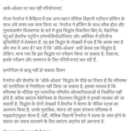
आर्क-ओआर पर चल रहीं परियोजनाएं
रोजर पेनरोज ने कैंब्रिज में एक अन्य महान भौतिक विज्ञानी स्टीफन हॉकिंग के
साथ लंबे समय तक काम किया था. पेनरोज ने हॉकिंग के साथ ब्लैक होल और
गुरुत्वाकर्षण विलक्षणता के बारे में कुछ सिद्धांत विकसित किए थे. वैज्ञानिक
स्‍टुअर्ट हैमरॉफ स्टुटिन एनेस्थेसियोलॉजिस्ट और अमेरिका में एरिजोना
यूनिवर्सिटी में लेक्‍चरर हैं. वह इस सिद्धंत के लेखकों में एक हैं कि आत्‍मा क्‍या है
और क्‍या ये अमर है? बता दें कि ‘ऑर्क-ओआर’ अभी केवल एक सिद्धांत है.
लेकिन, माना गया कि इस सिद्धांत पर परीक्षण किया जा सकता है. लिहाजा,
इसके परीक्षण और सत्यापन के लिए परियोजनाएं चल रही हैं.
एल्‍गोरिदम से काबू नहीं हो सकता दिमाग
पेनरोज और हैमरॉफ के ‘ऑर्क-ओआर’ सिद्धांत के पीछे का विचार है कि मस्तिष्क
को एल्गोरिदम से नियंत्रित नहीं किया जा सकता है. इसका मतलब है कि
मस्तिष्क के भौतिक गुण पारंपरिक गणितीय औपचारिकताओं से निर्धारित नहीं
होते हैं, बल्कि क्‍वांटम मेकेनिक्‍स के दिलचस्प सिद्धांतों ये इनकी व्‍याख्‍या की जा
सकती है. सिद्धांत के दोनों लेखकों में हैमरॉफ ने चेतना के जैविक घटक का
अध्ययन किया है. उनके मुताबिक, चेतना की मुख्य संरचना मस्तिष्क में
माइक्रोट्यूबल सेल्‍स हैं. वहीं, भौतिक विज्ञानी पेनरोज ने आत्‍मा के अमर होने के
सवाल का जवाब तलाशने के लिए क्‍वांटम अप्रोच को अपनाया है.