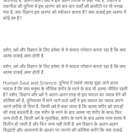
अविनाशी है. अलग-अलग धर्मों में इसे अलग तरीके से कहा गया है. विज्ञान व
तकनीक की दुनिया में इस धारणा को बार-बार तर्कों की कसौटी पर भी परखा
गया है. क्‍या विज्ञान इस धारणा को स्‍वीकार करता है? क्‍या वाकई इस धारणा में
कोई दम है?
दर्शन, धर्म और विज्ञान के लिए हमेशा से ये सवाल परेशान करता रहा है कि क्‍या
आत्‍मा वाकई अमर होती है.
दर्शन, धर्म और विज्ञान के लिए हमेशा से ये सवाल परेशान करता रहा है कि क्‍या
आत्‍मा वाकई अमर होती है.
Human Soul and Science: दुनिया में सबसे ज्‍यादा पूछा जाने वाला
सवाल है कि क्‍या मनुष्‍य के भौतिक शरीर के मरने के बाद भी आत्मा जीवित रहती
है? दर्शन, विज्ञान और धर्म ने अलग-अलग तरह से इस सवाल का जवाब देने की
कोशिश की है. दुनियाभर में माने जाने वाले धर्मों ने इस सवाल का जवाब अपने-
अपने तरीके से दिया है. किसी धर्म में कहा जाता है कि आत्‍मा शरीर को कपड़ों
की तरह बदलती है. एक शरीर के मरने के बाद आत्‍मा नए शरीर के साथ फिर
जन्‍म लेती है. किसी धर्म के मुताबिक, शरीर के मरने के बाद आत्‍मा परम सत्‍ता में
विलीन हो जाती है और फिर जन्‍म नहीं लेती है. हम विज्ञान के अलग-अलग
सिद्धांतों और अध्‍ययनों के आधार पर जानने की कोशिश करेंगे कि क्‍या वाकई