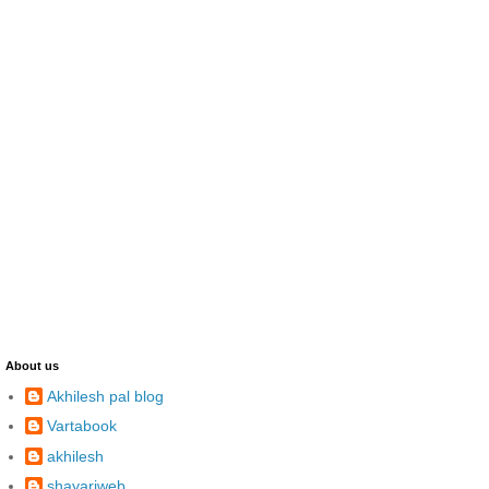
About us
Akhilesh pal blog
Vartabook
akhilesh
shayariweb