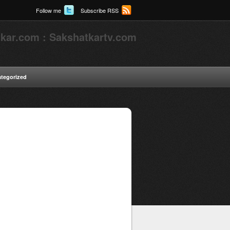
Follow me
Subscribe RSS
kar.com : Sakshatkartv.com
tegorized