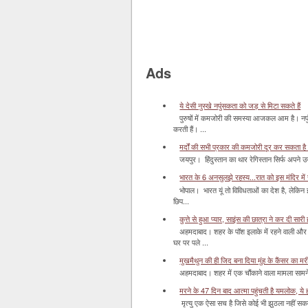
Ads
ये देसी नुस्खे नपुंसकता को जड़ से मिटा सकते हैं
पुरुषों में कमजोरी की समस्या आजकल आम है। नपुं
करती हैं। ...
मर्दों की सभी प्रकार की कमजोरी दूर कर सकता है
जयपुर। हिंदुस्‍तान का थार रेगिस्‍तान सिर्फ अपने उज
भारत के 6 अनसुलझे रहस्य...रात को इस मंदिर में र
भोपाल। भारत यूं तो विविधताओं का देश है, लेकिन
छिप...
कुत्ते से हुआ प्यार, साइंस की छात्रा ने कर दी सारी ह
अहमदाबाद। शहर के पॉश इलाके में रहने वाली और 
घर पर पले ...
मुखमैथुन की ही जिद बना दिया मुंह के कैंसर का म
अहमदाबाद। शहर में एक चौंकाने वाला मामला सामने आ
मरने के 47 दिन बाद आत्मा पहुंचती है यमलोक, ये होता
मृत्यु एक ऐसा सच है जिसे कोई भी झुठला नहीं सकता। 