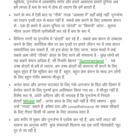
खुफिया, पुनर्जन्म में आकाशीय शरीर और हमारे आसपास हमारी दुनिया अब
हमें लगता है बस के रूप में ठोस हो जाएगा कि हमें बताते हैं.
स्वर्ग के रूप में ऐसी बात या "नीचे" नरक "आकाश में" वहाँ कोई नहीं: पुनर्जन्म
का स्थान पृथ्वी तल से बदल नहीं है. सबसे कम करने के लिए उच्चतम कंपन
से - एक ही कमरे में अलग दुनिया या "क्षेत्रों" या "विमानों" अंतर - घुसना
भीतर अलग रेडियो फ्रीक्वेंसी कर रहे हैं बस के रूप में.
विभिन्न स्तरों या पुनर्जन्म में "क्षेत्रों" कर रहे हैं - सबसे कम कंपन से उच्चतम
करने के लिए. शारीरिक मौत पर हम पृथ्वी पर हमारे जीवन भर में जमा कंपन
समायोजित कर सकते हैं, जो इस क्षेत्र के लिए जाना. सरल शब्दों में कहें,
सबसे आम लोगों "तीसरे" क्षेत्र के लिए जाने की संभावना है - कुछ लोगों को
यह कहते कंपन अधिक है, की स्थिति बेहतर "
Summerland
." - यह
उच्च क्षेत्रों से हमें ले जाएगा. हम उच्च क्षेत्रों की कल्पना भी करने के लिए
बहुत सुंदर हैं कि सूचित कर रहे हैं. बहुत, बहुत कम कंपन के साथ उन लोगों
के लिए बहुत गंभीर समस्या मौजूद है.
अनंत काल और अनन्त फटकार के लिए नर्क अनजान के दिल और दिमाग में
हेरफेर करने के लिए पुरुषों द्वारा आविष्कार किया गया था - वे मौजूद नहीं है.
विशेष रूप से, अंधेरे अप्रिय और भी भयावह हैं कि पुनर्जन्म में निचले
क्षेत्रों
Whilst
वहाँ - अनंत काल के लिए वहाँ नहीं है नीचे समाप्त - कुछ
उन्हें "नरक" कहते हैं. हमेशा दया और unselfishness का सबक सीखने
के लिए तैयार किसी भी आत्मा के लिए उपलब्ध मदद है.
आप शरीर से मुक्त और पुनर्जन्म में प्रवेश कर रहे हैं, आप भारी लपट की
भावना का अनुभव करेंगे. कुछ संचारकों मिलाना यह एक भारी गोताखोरों 'सूट
दूर ले जा रही है.