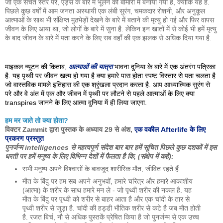
जो एक सचेत स्तर पर, एड्स के बारे में भूलने की बीमारी में बनाया गया है, क्योंकि यह है.
पिछले कुछ वर्षों में आम जनता अस्थायी एक लंबी सुरंग, चमकदार रोशनी, और अनुकूल
आत्माओं के साथ भी संक्षिप्त मुठभेड़ों देखने के बारे में बताने की मृत्यु हो गई और फिर वापस
जीवन के लिए आया था, जो लोगों के बारे में सुना है. लेकिन इन खातों में से कोई भी हमें मृत्यु
के बाद जीवन के बारे में पता करने के लिए सब वहाँ की एक झलक से अधिक दिया गया है.
माइकल न्यूटन की किताब,
आत्माओं की यात्रा
भावना दुनिया के बारे में एक अंतरंग पत्रिका
है. यह पृथ्वी पर जीवन खत्म हो गया है क्या हमारे पास होता स्पष्ट विस्तार से पता चलता है
जो वास्तविक मामले इतिहास की एक श्रृंखला प्रदान करता है. आप आध्यात्मिक सुरंग से
परे और वे अंत में एक और जीवन में पृथ्वी पर लौटने से पहले आत्माओं के लिए क्या
transpires जानने के लिए आत्मा दुनिया में ही लिया जाएगा.
हम मर जाते तो क्या होता?
विक्टर Zammit द्वारा पुस्तक के अध्याय 29 से अंश,
एक वकील Afterlife के लिए
प्रकरण प्रस्तुत
पुनर्जन्म intelligences से महत्वपूर्ण संदेश बार बार हमें सूचित पिछले कुछ दशकों में इस
धरती पर हमें मनुष्य के लिए विभिन्न देशों में फैलता है कि, (संक्षेप में कहें):
सभी मनुष्य अपने विश्वासों के बावजूद शारीरिक मौत, जीवित रहते हैं.
मौत के बिंदु पर हम सब अपने अनुभवों, हमारे चरित्र और हमारे आकाशीय
(आत्मा) के शरीर के साथ हमारे मन ले - जो पृथ्वी शरीर की नकल है. यह
मौत के बिंदु पर पृथ्वी को शरीर से बाहर आता है और एक चांदी के तार से
पृथ्वी शरीर से जुड़ा है. चांदी की हड्डी भौतिक शरीर से कटे है जब मौत होती
है. रजत बिर्च, नौ से अधिक पुस्तकें प्रेषित किया है जो पुनर्जन्म से एक उच्च