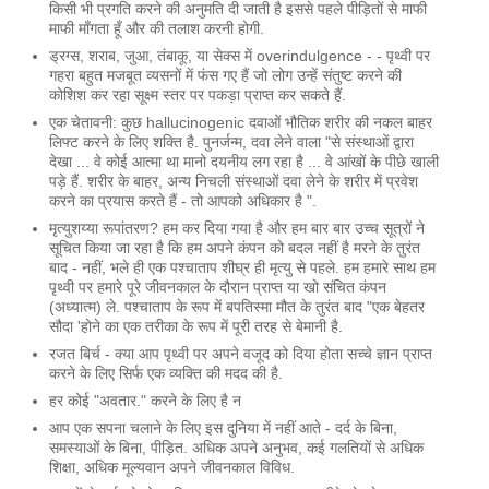
किसी भी प्रगति करने की अनुमति दी जाती है इससे पहले पीड़ितों से माफी
माफी माँगता हूँ और की तलाश करनी होगी.
ड्रग्स, शराब, जुआ, तंबाकू, या सेक्स में overindulgence - - पृथ्वी पर
गहरा बहुत मजबूत व्यसनों में फंस गए हैं जो लोग उन्हें संतुष्ट करने की
कोशिश कर रहा सूक्ष्म स्तर पर पकड़ा प्राप्त कर सकते हैं.
एक चेतावनी: कुछ hallucinogenic दवाओं भौतिक शरीर की नकल बाहर
लिफ्ट करने के लिए शक्ति है. पुनर्जन्म, दवा लेने वाला "से संस्थाओं द्वारा
देखा ... वे कोई आत्मा था मानो दयनीय लग रहा है ... वे आंखों के पीछे खाली
पड़े हैं. शरीर के बाहर, अन्य निचली संस्थाओं दवा लेने के शरीर में प्रवेश
करने का प्रयास करते हैं - तो आपको अधिकार है ".
मृत्युशय्या रूपांतरण? हम कर दिया गया है और हम बार बार उच्च सूत्रों ने
सूचित किया जा रहा है कि हम अपने कंपन को बदल नहीं है मरने के तुरंत
बाद - नहीं, भले ही एक पश्चाताप शीघ्र ही मृत्यु से पहले. हम हमारे साथ हम
पृथ्वी पर हमारे पूरे जीवनकाल के दौरान प्राप्त या खो संचित कंपन
(अध्यात्म) ले. पश्चाताप के रूप में बपतिस्मा मौत के तुरंत बाद "एक बेहतर
सौदा 'होने का एक तरीका के रूप में पूरी तरह से बेमानी है.
रजत बिर्च - क्या आप पृथ्वी पर अपने वजूद को दिया होता सच्चे ज्ञान प्राप्त
करने के लिए सिर्फ एक व्यक्ति की मदद की है.
हर कोई "अवतार." करने के लिए है न
आप एक सपना चलाने के लिए इस दुनिया में नहीं आते - दर्द के बिना,
समस्याओं के बिना, पीड़ित. अधिक अपने अनुभव, कई गलतियों से अधिक
शिक्षा, अधिक मूल्यवान अपने जीवनकाल विविध.