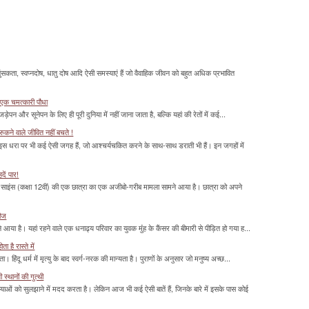
सकता, स्वप्नदोष, धातु दोष आदि ऐसी समस्याएं हैं जो वैवाहिक जीवन को बहुत अधिक प्रभावित
 एक चमत्‍कारी पौधा
ड़ेपन और सूनेपन के लिए ही पूरी दुनिया में नहीं जाना जाता है, बल्कि यहां की रेतों में कई...
ुकने वाले जीवित नहीं बचते !
 इस धरा पर भी कई ऐसी जगह हैं, जो आश्चर्यचकित करने के साथ-साथ डराती भी हैं। इन जगहों में
दें पार!
साइंस (कक्षा 12वीं) की एक छात्रा का एक अजीबो-गरीब मामला सामने आया है। छात्रा को अपने
रीज
या है। यहां रहने वाले एक धनाढ्य परिवार का युवक मुंंह के कैंसर की बीमारी से पीड़ित हो गया ह...
 है रास्ते में
हिंदू धर्म में मृत्यु के बाद स्वर्ग-नरक की मान्यता है। पुराणों के अनुसार जो मनुष्य अच्छ...
्थानों की गुत्थी
ाओं को सुलझाने में मदद करता है। लेकिन आज भी कई ऐसी बातें हैं, जिनके बारे में इसके पास कोई