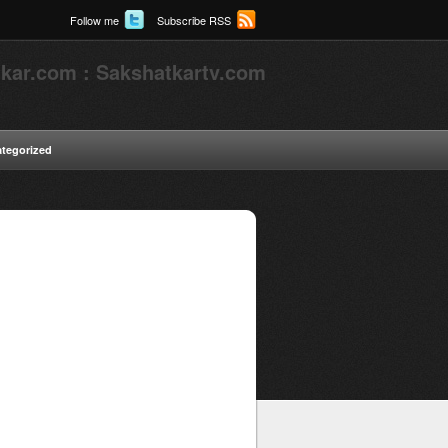
Follow me
Subscribe RSS
kar.com : Sakshatkartv.com
tegorized