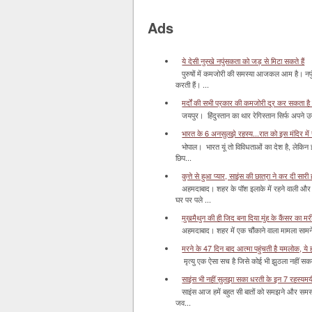
Ads
ये देसी नुस्खे नपुंसकता को जड़ से मिटा सकते हैं
पुरुषों में कमजोरी की समस्या आजकल आम है। नपुं
करती हैं। ...
मर्दों की सभी प्रकार की कमजोरी दूर कर सकता है
जयपुर। हिंदुस्‍तान का थार रेगिस्‍तान सिर्फ अपने उज
भारत के 6 अनसुलझे रहस्य...रात को इस मंदिर में र
भोपाल। भारत यूं तो विविधताओं का देश है, लेकिन
छिप...
कुत्ते से हुआ प्यार, साइंस की छात्रा ने कर दी सारी ह
अहमदाबाद। शहर के पॉश इलाके में रहने वाली और 
घर पर पले ...
मुखमैथुन की ही जिद बना दिया मुंह के कैंसर का म
अहमदाबाद। शहर में एक चौंकाने वाला मामला सामने आ
मरने के 47 दिन बाद आत्मा पहुंचती है यमलोक, ये होता
मृत्यु एक ऐसा सच है जिसे कोई भी झुठला नहीं सकता। 
साइंस भी नहीं सुलझा सका धरती के इन 7 रहस्यमयी स
साइंस आज हमें बहुत सी बातों को समझने और समस्य
जव...