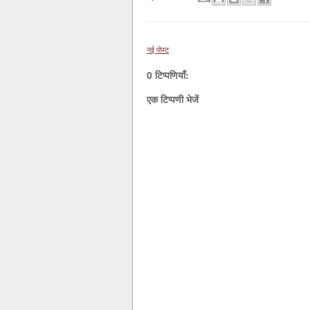
नई पोस्ट
0 टिप्पणियाँ:
एक टिप्पणी भेजें