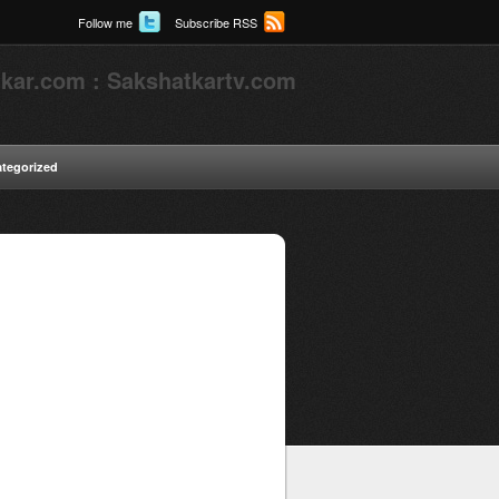
Follow me
Subscribe RSS
kar.com : Sakshatkartv.com
tegorized