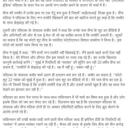
बार फिर चर्चा में हैं। इस बार वह सिर्फ रियलिटी शो स्वयंवर में भागीदारी के लिए नहीं ‘एफएचएम
इंडिया’ पत्रिका के कवर पेज पर अपनी नग्न तस्वीर छपने के कारण भी चर्चा में हैं।
वीना की तस्वीर में उनके हाथ पर एक टैटू बना हुआ है जिसमें ‘आईएसआई’ लिखा हुआ है। वीना
मलिक ने पत्रिका के लिए नग्न तस्वीरे खिंचवाने की बात को खारिज करते हुए कहा है कि तस्वीर
के साथ छेड़छाड़ की गई है।
दूसरी ओर पत्रिका के संपादक कबीर शर्मा ने कहा कि उनके पास वीना के शूट का वीडियो है
और अभिनेत्री की ओर से एक ई-मेल भी जो यह साबित करता है कि तस्वीरें असली हैं। सूत्रों
का कहना है कि यह फोटो शूट वीना के पसंदीदा फोटोग्राफर विशाल सक्‍सेना ने किया है। इस
फोटो को काफी पसंद किया जा रहा है।
वीना ने मुंबई में कहा, ‘‘मैंने कभी नग्न तस्वीरें नहीं खिंचवाई हैं। मैंने इससे पहले कभी ऐसा नहीं
किया है। मेरे मैनेजर और लीगल टीम इस मामले पर नजर रख रहे हैं। हम उनके खिलाफ
कानूनी कार्रवाई करेंगे।’’ मुंबई में रियलिटी शो ‘स्वयंवर’ की शूटिंग कर रही 33 वर्षीय वीना का
कहना है, ‘‘तस्वीरों से छेड़छाड़ की गई है। यह मैं नहीं हूं। पक्का नहीं हूं।’’
पत्रिका के संपादक कबीर शर्मा अलग ही दास्तान बयां कर रहे हैं। कबीर का कहना है, ‘‘फोटो
शूट 22 नवंबर को मुंबई में हुआ है। हमारे पास शूट का वीडियो भी है। मेरे पास वीना का एक ई-
मेल भी जिसमें लिखा है कि उन्होंने तस्वीरें देख ली हैं और उससे काफी खुश हैं और वह कवर पेज
देखने का इंतजार कर रही हैं।’’
पत्रिका का कवर पेज भारत के साथ-साथ पाकिस्तान में भी चर्चा का विषय बना हुआ है और लोग
इसके लिंक को जम कर पोस्ट कर रहे हैं। दिलचस्प बात यह है कि एफएचएम पत्रिका के
संपादक और वीना मलिक दोनों ही पर अक्सर पब्लिसिटी हासिल करने के लिए झूठ बोलने के
आरोप लगते रहे हैं।
पाकिस्तान की राखी सावंत कही जाने वाली वीना मलिक जल्द ही इमेजिन टीवी के रियलिटी शो
‘स्वयंवर’ में अपना स्वयंवर रचाने जा रही हैं। चैनल की तरफ से इसके लिए वीना को तीन करोड़