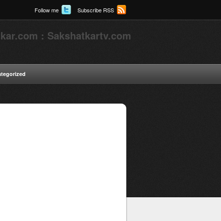
Follow me
Subscribe RSS
kar.com : Sakshatkartv.com
tegorized