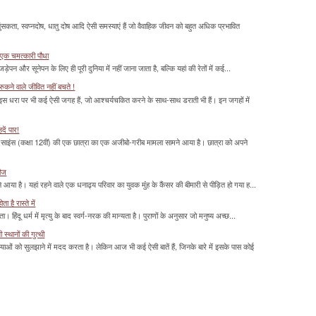
सकता, स्वप्नदोष, धातु दोष आदि ऐसी समस्याएं हैं जो वैवाहिक जीवन को बहुत अधिक प्रभावित
 एक चमत्‍कारी पौधा
ड़ेपन और सूनेपन के लिए ही पूरी दुनिया में नहीं जाना जाता है, बल्कि यहां की रेतों में कई...
ुकने वाले जीवित नहीं बचते !
 इस धरा पर भी कई ऐसी जगह हैं, जो आश्चर्यचकित करने के साथ-साथ डराती भी हैं। इन जगहों में
दें पार!
साइंस (कक्षा 12वीं) की एक छात्रा का एक अजीबो-गरीब मामला सामने आया है। छात्रा को अपने
रीज
या है। यहां रहने वाले एक धनाढ्य परिवार का युवक मुंंह के कैंसर की बीमारी से पीड़ित हो गया ह...
 है रास्ते में
हिंदू धर्म में मृत्यु के बाद स्वर्ग-नरक की मान्यता है। पुराणों के अनुसार जो मनुष्य अच्छ...
्थानों की गुत्थी
ाओं को सुलझाने में मदद करता है। लेकिन आज भी कई ऐसी बातें हैं, जिनके बारे में इसके पास कोई