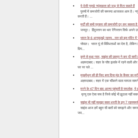
ये देसी नुस्खे नपुंसकता को जड़ से मिटा सकते हैं
पुरुषों में कमजोरी की समस्या आजकल आम है। नपुं
करती हैं। ...
मर्दों की सभी प्रकार की कमजोरी दूर कर सकता है
जयपुर। हिंदुस्‍तान का थार रेगिस्‍तान सिर्फ अपने उज
भारत के 6 अनसुलझे रहस्य...रात को इस मंदिर में र
भोपाल। भारत यूं तो विविधताओं का देश है, लेकिन
छिप...
कुत्ते से हुआ प्यार, साइंस की छात्रा ने कर दी सारी ह
अहमदाबाद। शहर के पॉश इलाके में रहने वाली और 
घर पर पले ...
मुखमैथुन की ही जिद बना दिया मुंह के कैंसर का म
अहमदाबाद। शहर में एक चौंकाने वाला मामला सामने आ
मरने के 47 दिन बाद आत्मा पहुंचती है यमलोक, ये होता
मृत्यु एक ऐसा सच है जिसे कोई भी झुठला नहीं सकता। 
साइंस भी नहीं सुलझा सका धरती के इन 7 रहस्यमयी स
साइंस आज हमें बहुत सी बातों को समझने और समस्य
जव...