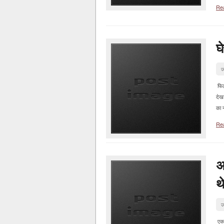
Re
घ
ज
फिल्
देखा
का न
Re
अ
थ
ज
एक 