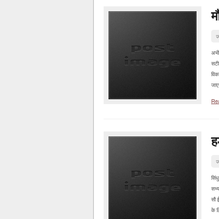
म
ज
अभी
सटी
विक
जाएग
Re
ह
ज
सिंध
सभ्
सौ 
के ल