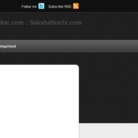
Follow me
Subscribe RSS
kar.com : Sakshatkartv.com
tegorized