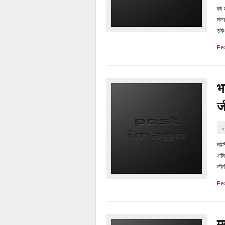
वर्
तंजा
संबं
Re
भ
ज
ज
तपेद
अंति
जीनो
Re
म