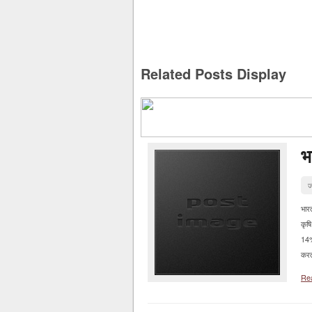
Related Posts Display
भ
ज
भार
कृष
14%
करत
Re