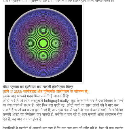
विचार प्रक्रिया, है.
प्रक्रिया उलट है, परिणाम है कि होलोग्राम अपनी वास्तविकता है!
मौआ प्रभाव का इस्तेमाल कर नकली होलोग्राम चित्र
(छवि © 2009 कॉपीराइट और यूनिवर्सल होलोग्राम के सौजन्य से)
इसके बाद आपको मदद मिल सकती है जानकारी है:
फ़ोटो यादें हैं जो लोग सचमुच वे holographically, खुद के सामने याद है एक किताब के पन्नों
पर पेश करने में सक्षम हैं, और फिर बस पृष्ठों पढ़ें.
फ़ोटो यादों के साथ लोगों को वे याद कर
सकते हैं चीजों को वापस बुलाने रहे हैं, आप एक पेज से पढ़ने के रूप में अगर शब्दों निम्नलिखित
उनकी आंखों का निरीक्षण कर सकते हैं.
क्योंकि वे कर रहे हैं.
आप उनकी आंख आंदोलन रोक
देते हैं, यह याद समाप्त होता है.
वैज्ञानिकों ने प्रयोगों मैं आपको बता रहा हूँ कि क्या इस बात की पुष्टि की है.
ऐसा ही एक प्रयोग