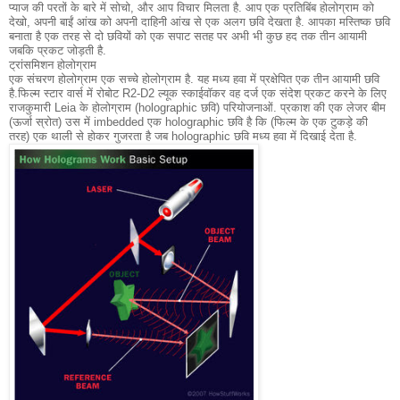
प्याज की परतों के बारे में सोचो, और आप विचार मिलता है.
आप एक प्रतिबिंब होलोग्राम को
देखो, अपनी बाईं आंख को अपनी दाहिनी आंख से एक अलग छवि देखता है.
आपका मस्तिष्क छवि
बनाता है एक तरह से दो छवियों को एक सपाट सतह पर अभी भी कुछ हद तक तीन आयामी
जबकि प्रकट जोड़ती है.
ट्रांसमिशन होलोग्राम
एक संचरण होलोग्राम एक सच्चे होलोग्राम है.
यह मध्य हवा में प्रक्षेपित एक तीन आयामी छवि
है.
फिल्म स्टार वार्स में रोबोट R2-D2 ल्यूक स्काईवॉकर वह दर्ज एक संदेश प्रकट करने के लिए
राजकुमारी Leia के होलोग्राम (holographic छवि) परियोजनाओं.
प्रकाश की एक लेजर बीम
(ऊर्जा स्रोत) उस में imbedded एक holographic छवि है कि (फिल्म के एक टुकड़े की
तरह) एक थाली से होकर गुजरता है जब holographic छवि मध्य हवा में दिखाई देता है.