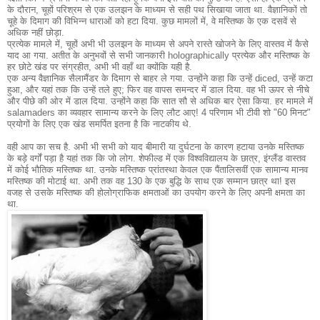
के दौरान, चूहों परिश्रम से एक उलझन के माध्यम से सही पथ सिखाया जाता था.
वैज्ञानिकों तो
चूहे के दिमाग की विभिन्न धाराओं को हटा दिया.
कुछ मामलों में, वे मस्तिष्क के एक दसवें से
अधिक नहीं छोड़ा.
प्रत्येक मामले में, चूहों अभी भी उलझन के माध्यम से अपने रास्ते खोजने के लिए वास्तव में कैसे
याद आ गया.
अतीत के अनुभवों से सभी जानकारी holographically प्रत्येक और मस्तिष्क के
हर छोटे खंड पर संग्रहीत, अभी भी वहाँ था क्योंकि यही है.
एक अन्य वैज्ञानिक सैलामैंडर के दिमाग से बाहर ले गया.
उन्होंने कहा कि उन्हें diced, उन्हें कटा
हुआ, और यहां तक ​​कि उन्हें तले हुए;
फिर वह वापस समन्दर में डाल दिया.
वह भी ऊपर से नीचे
और पीछे की ओर में डाल दिया.
उन्होंने कहा कि सात सौ से अधिक बार ऐसा किया.
हर मामले में
salamaders का व्यवहार सामान्य करने के लिए लौट आए!
4 परिणाम भी टीवी शो "60 मिनट"
प्रयोगों के लिए एक खंड समर्पित इतना है कि नाटकीय थे.
वही आप का सच है.
अभी भी सभी को याद बीमारी या दुर्घटना के कारण हटाया उनके मस्तिष्क
के बड़े वर्गों पड़ा है यहां तक ​​कि जो लोग.
शेफील्ड में एक विश्वविद्यालय के छात्र, इंग्लैंड वास्तव
में कोई भौतिक मस्तिष्क था.
उनके मस्तिष्क प्रांतस्था केवल एक पैंतालिसवीं एक सामान्य मानव
मस्तिष्क की मोटाई था.
अभी तक वह 130 के एक बुद्धि के साथ एक सम्मान छात्र था!
इस
वजह से उसके मस्तिष्क की होलोग्राफिक क्षमताओं का उपयोग करने के लिए अपनी क्षमता का
था.