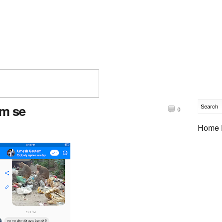
am se
0
Home 