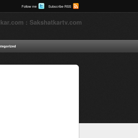
Follow me
Subscribe RSS
kar.com : Sakshatkartv.com
tegorized