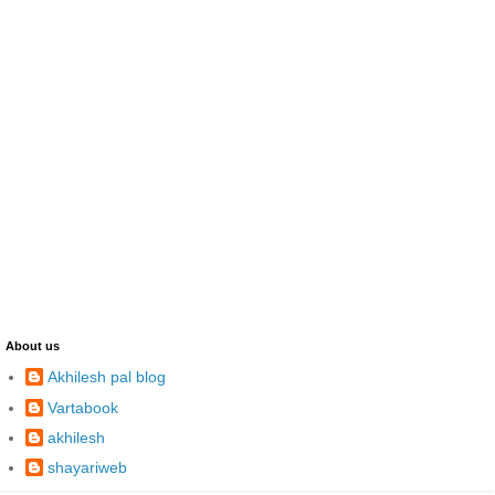
About us
Akhilesh pal blog
Vartabook
akhilesh
shayariweb