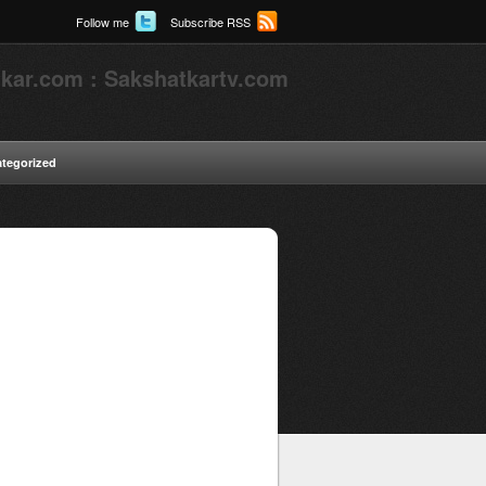
Follow me
Subscribe RSS
kar.com : Sakshatkartv.com
tegorized