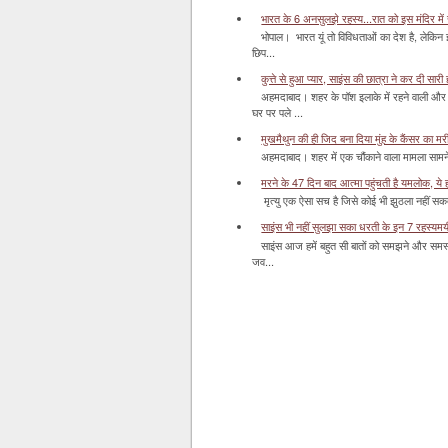
भारत के 6 अनसुलझे रहस्य...रात को इस मंदिर में र
भोपाल। भारत यूं तो विविधताओं का देश है, लेकिन
छिप...
कुत्ते से हुआ प्यार, साइंस की छात्रा ने कर दी सारी ह
अहमदाबाद। शहर के पॉश इलाके में रहने वाली और 
घर पर पले ...
मुखमैथुन की ही जिद बना दिया मुंह के कैंसर का म
अहमदाबाद। शहर में एक चौंकाने वाला मामला सामने आ
मरने के 47 दिन बाद आत्मा पहुंचती है यमलोक, ये होता
मृत्यु एक ऐसा सच है जिसे कोई भी झुठला नहीं सकता। 
साइंस भी नहीं सुलझा सका धरती के इन 7 रहस्यमयी स
साइंस आज हमें बहुत सी बातों को समझने और समस्य
जव...