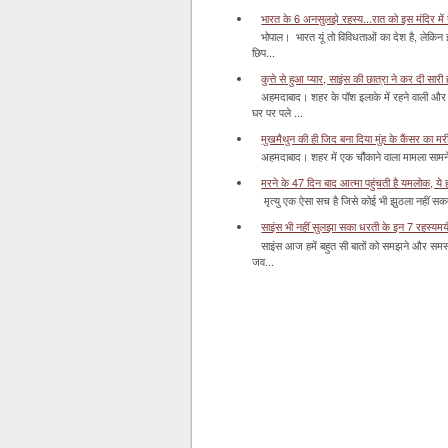
भारत के 6 अनसुलझे रहस्य...रात को इस मंदिर में र
भोपाल। भारत यूं तो विविधताओं का देश है, लेकिन
छिप...
कुत्ते से हुआ प्यार, साइंस की छात्रा ने कर दी सारी ह
अहमदाबाद। शहर के पॉश इलाके में रहने वाली और 
घर पर पले ...
मुखमैथुन की ही जिद बना दिया मुंह के कैंसर का म
अहमदाबाद। शहर में एक चौंकाने वाला मामला सामने आ
मरने के 47 दिन बाद आत्मा पहुंचती है यमलोक, ये होता
मृत्यु एक ऐसा सच है जिसे कोई भी झुठला नहीं सकता। 
साइंस भी नहीं सुलझा सका धरती के इन 7 रहस्यमयी स
साइंस आज हमें बहुत सी बातों को समझने और समस्य
जव...