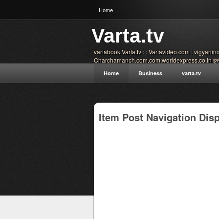
Home
Varta.tv
vartabook Varta.tv : : Vartavideo.com : vigyani
Charchamanch.com.com:worldexpress.co.in इस सा
संबंधित ज्ञानवर्धक वीडियो आध्यात्मिक समाचार वैज्ञानिक सम
Home
Business
varta.tv
की विस्तृत खबरें एवं वीडियो इत्यादि आधुनिक प्रोडक्ट के विषय 
एवं अध्यात्म काम विज्ञान महान दार्शनिकों के अनुभव ओशो विवेक
प्रकाशित की जाती हैं आशा है कि आप इसे पसंद करेंगे कृपया 
Blogger
द्वारा संचालित.
Item Post Navigation Dis