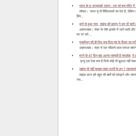
भारत के 6 अनसुलझे रहस्य...रात को इस मंदिर में र
भोपाल। भारत यूं तो विविधताओं का देश है, लेकिन
छिप...
कुत्ते से हुआ प्यार, साइंस की छात्रा ने कर दी सारी ह
अहमदाबाद। शहर के पॉश इलाके में रहने वाली और 
घर पर पले ...
मुखमैथुन की ही जिद बना दिया मुंह के कैंसर का म
अहमदाबाद। शहर में एक चौंकाने वाला मामला सामने आ
मरने के 47 दिन बाद आत्मा पहुंचती है यमलोक, ये होता
मृत्यु एक ऐसा सच है जिसे कोई भी झुठला नहीं सकता। 
साइंस भी नहीं सुलझा सका धरती के इन 7 रहस्यमयी स
साइंस आज हमें बहुत सी बातों को समझने और समस्य
जव...