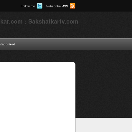
Follow me
Subscribe RSS
kar.com : Sakshatkartv.com
tegorized